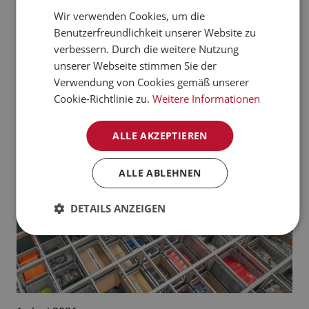
verarbeiten kann.
Wir verwenden Cookies, um die
CZECH
Benutzerfreundlichkeit unserer Website zu
Jetzt mehr erfahren
NORWEGIAN
verbessern. Durch die weitere Nutzung
unserer Webseite stimmen Sie der
GERMAN
Aktuelle News:
Verwendung von Cookies gemäß unserer
FRENCH
Cookie-Richtlinie zu.
Weitere Informationen
SWEDISH
ALLE AKZEPTIEREN
DANISH
FINNISH
ALLE ABLEHNEN
POLISH
DETAILS ANZEIGEN
SPANISH
DUTCH
ITALIAN
ENGLISH
NB-NO