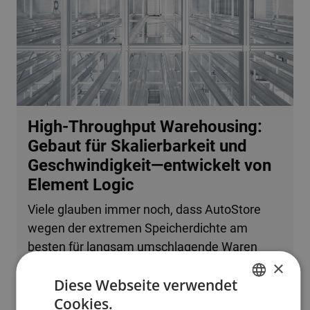
High-Throughput Warehousing:
Gebaut für Skalierbarkeit und
Geschwindigkeit—entwickelt von
Element Logic
Viele glauben immer noch, dass AutoStore
wegen der extremen Speicherdichte am
besten für langsam umschlagende Waren
×
oder kleine Betriebe geeignet ist. Tatsache ist,
Diese Webseite verwendet
dass das System problemlos mehrere
Cookies.
zehntausend Bestellzeilen pro Stunde
ENGLISH