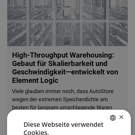
High-Throughput Warehousing:
Gebaut für Skalierbarkeit und
Geschwindigkeit—entwickelt von
Element Logic
Viele glauben immer noch, dass AutoStore
wegen der extremen Speicherdichte am
besten für langsam umschlagende Waren
×
oder kleine Betriebe geeignet ist. Tatsache ist,
Diese Webseite verwendet
dass das System problemlos mehrere
Cookies.
zehntausend Bestellzeilen pro Stunde
ENGLISH