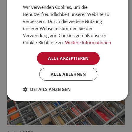
verarbeiten kann.
Wir verwenden Cookies, um die
CZECH
Benutzerfreundlichkeit unserer Website zu
Jetzt mehr erfahren
NORWEGIAN
verbessern. Durch die weitere Nutzung
unserer Webseite stimmen Sie der
GERMAN
Aktuelle News:
Verwendung von Cookies gemäß unserer
FRENCH
Cookie-Richtlinie zu.
Weitere Informationen
SWEDISH
ALLE AKZEPTIEREN
DANISH
FINNISH
ALLE ABLEHNEN
POLISH
DETAILS ANZEIGEN
SPANISH
DUTCH
ITALIAN
ENGLISH
NB-NO