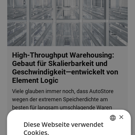
High-Throughput Warehousing:
Gebaut für Skalierbarkeit und
Geschwindigkeit—entwickelt von
Element Logic
Viele glauben immer noch, dass AutoStore
wegen der extremen Speicherdichte am
besten für langsam umschlagende Waren
×
oder kleine Betriebe geeignet ist. Tatsache ist,
Diese Webseite verwendet
dass das System problemlos mehrere
Cookies.
zehntausend Bestellzeilen pro Stunde
ENGLISH