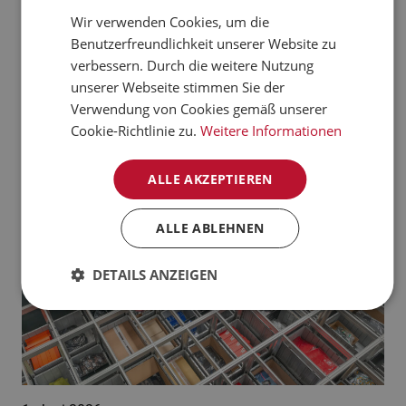
verarbeiten kann.
Wir verwenden Cookies, um die
CZECH
Benutzerfreundlichkeit unserer Website zu
Jetzt mehr erfahren
NORWEGIAN
verbessern. Durch die weitere Nutzung
unserer Webseite stimmen Sie der
GERMAN
Aktuelle News:
Verwendung von Cookies gemäß unserer
FRENCH
Cookie-Richtlinie zu.
Weitere Informationen
SWEDISH
ALLE AKZEPTIEREN
DANISH
FINNISH
ALLE ABLEHNEN
POLISH
DETAILS ANZEIGEN
SPANISH
DUTCH
ITALIAN
ENGLISH
NB-NO