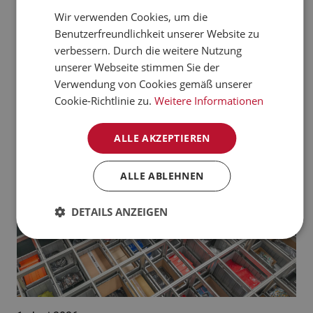
verarbeiten kann.
Wir verwenden Cookies, um die
CZECH
Benutzerfreundlichkeit unserer Website zu
Jetzt mehr erfahren
NORWEGIAN
verbessern. Durch die weitere Nutzung
unserer Webseite stimmen Sie der
GERMAN
Aktuelle News:
Verwendung von Cookies gemäß unserer
FRENCH
Cookie-Richtlinie zu.
Weitere Informationen
SWEDISH
ALLE AKZEPTIEREN
DANISH
FINNISH
ALLE ABLEHNEN
POLISH
DETAILS ANZEIGEN
SPANISH
DUTCH
ITALIAN
ENGLISH
NB-NO