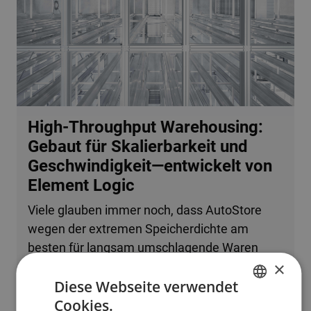
High-Throughput Warehousing:
Gebaut für Skalierbarkeit und
Geschwindigkeit—entwickelt von
Element Logic
Viele glauben immer noch, dass AutoStore
wegen der extremen Speicherdichte am
besten für langsam umschlagende Waren
×
oder kleine Betriebe geeignet ist. Tatsache ist,
Diese Webseite verwendet
dass das System problemlos mehrere
Cookies.
zehntausend Bestellzeilen pro Stunde
ENGLISH