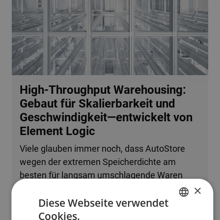
High-Throughput Warehousing:
Gebaut für Skalierbarkeit und
Geschwindigkeit—entwickelt von
Element Logic
Viele glauben immer noch, dass AutoStore
wegen der extremen Speicherdichte am
besten für langsam umschlagende Waren
×
oder kleine Betriebe geeignet ist. Tatsache ist,
Diese Webseite verwendet
dass das System problemlos mehrere
Cookies.
zehntausend Bestellzeilen pro Stunde
ENGLISH