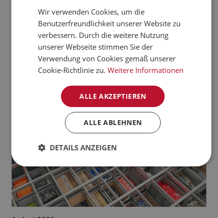
verarbeiten kann.
Wir verwenden Cookies, um die
CZECH
Benutzerfreundlichkeit unserer Website zu
Jetzt mehr erfahren
NORWEGIAN
verbessern. Durch die weitere Nutzung
unserer Webseite stimmen Sie der
GERMAN
Aktuelle News:
Verwendung von Cookies gemäß unserer
FRENCH
Cookie-Richtlinie zu.
Weitere Informationen
SWEDISH
ALLE AKZEPTIEREN
DANISH
FINNISH
ALLE ABLEHNEN
POLISH
DETAILS ANZEIGEN
SPANISH
DUTCH
ITALIAN
ENGLISH
NB-NO