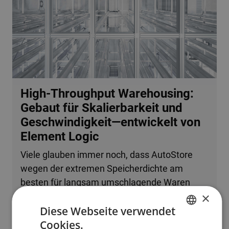
High-Throughput Warehousing:
Gebaut für Skalierbarkeit und
Geschwindigkeit—entwickelt von
Element Logic
Viele glauben immer noch, dass AutoStore
wegen der extremen Speicherdichte am
besten für langsam umschlagende Waren
×
oder kleine Betriebe geeignet ist. Tatsache ist,
Diese Webseite verwendet
dass das System problemlos mehrere
Cookies.
zehntausend Bestellzeilen pro Stunde
ENGLISH