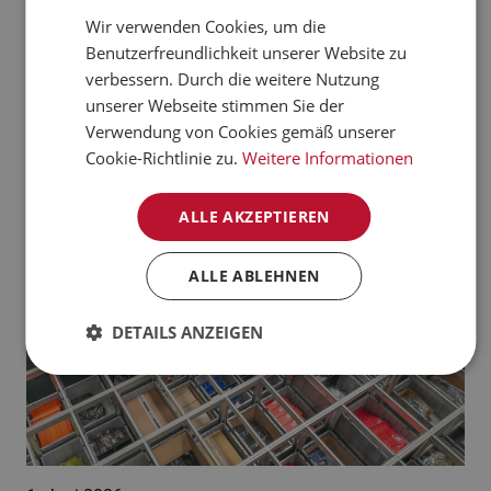
verarbeiten kann.
Wir verwenden Cookies, um die
CZECH
Benutzerfreundlichkeit unserer Website zu
Jetzt mehr erfahren
NORWEGIAN
verbessern. Durch die weitere Nutzung
unserer Webseite stimmen Sie der
GERMAN
Aktuelle News:
Verwendung von Cookies gemäß unserer
FRENCH
Cookie-Richtlinie zu.
Weitere Informationen
SWEDISH
ALLE AKZEPTIEREN
DANISH
FINNISH
ALLE ABLEHNEN
POLISH
DETAILS ANZEIGEN
SPANISH
DUTCH
ITALIAN
ENGLISH
NB-NO