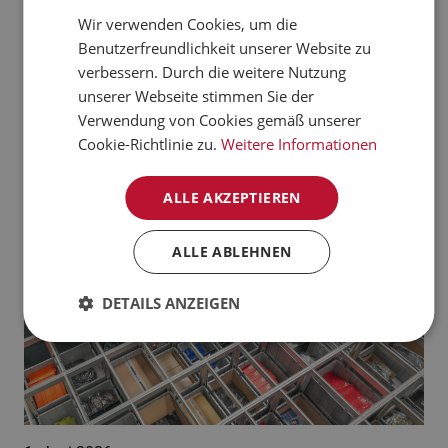
verarbeiten kann.
Wir verwenden Cookies, um die
CZECH
Benutzerfreundlichkeit unserer Website zu
Jetzt mehr erfahren
NORWEGIAN
verbessern. Durch die weitere Nutzung
unserer Webseite stimmen Sie der
GERMAN
Aktuelle News:
Verwendung von Cookies gemäß unserer
FRENCH
Cookie-Richtlinie zu.
Weitere Informationen
SWEDISH
ALLE AKZEPTIEREN
DANISH
FINNISH
ALLE ABLEHNEN
POLISH
DETAILS ANZEIGEN
SPANISH
DUTCH
ITALIAN
ENGLISH
NB-NO