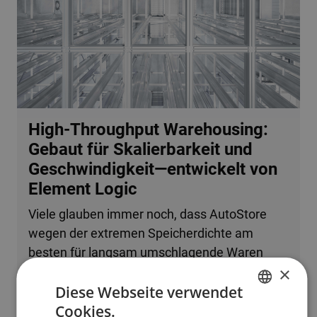
High-Throughput Warehousing:
Gebaut für Skalierbarkeit und
Geschwindigkeit—entwickelt von
Element Logic
Viele glauben immer noch, dass AutoStore
wegen der extremen Speicherdichte am
besten für langsam umschlagende Waren
×
oder kleine Betriebe geeignet ist. Tatsache ist,
Diese Webseite verwendet
dass das System problemlos mehrere
Cookies.
zehntausend Bestellzeilen pro Stunde
ENGLISH