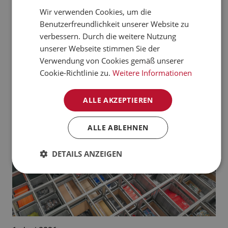
verarbeiten kann.
Wir verwenden Cookies, um die
CZECH
Benutzerfreundlichkeit unserer Website zu
Jetzt mehr erfahren
NORWEGIAN
verbessern. Durch die weitere Nutzung
unserer Webseite stimmen Sie der
GERMAN
Aktuelle News:
Verwendung von Cookies gemäß unserer
FRENCH
Cookie-Richtlinie zu.
Weitere Informationen
SWEDISH
ALLE AKZEPTIEREN
DANISH
FINNISH
ALLE ABLEHNEN
POLISH
DETAILS ANZEIGEN
SPANISH
DUTCH
ITALIAN
ENGLISH
NB-NO