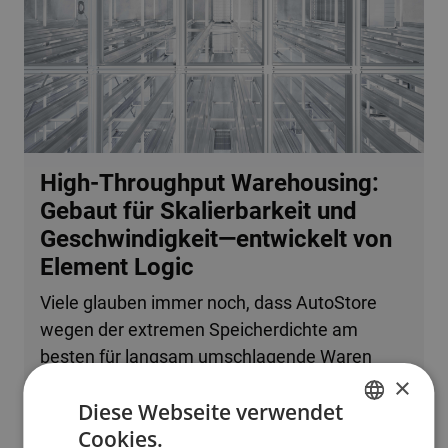
High-Throughput Warehousing:
Gebaut für Skalierbarkeit und
Geschwindigkeit—entwickelt von
Element Logic
Viele glauben immer noch, dass AutoStore
wegen der extremen Speicherdichte am
besten für langsam umschlagende Waren
×
oder kleine Betriebe geeignet ist. Tatsache ist,
Diese Webseite verwendet
dass das System problemlos mehrere
Cookies.
zehntausend Bestellzeilen pro Stunde
ENGLISH