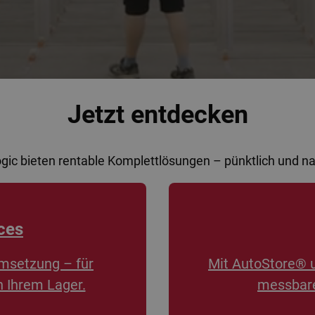
Jetzt entdecken
ogic bieten rentable Komplettlösungen – pünktlich und 
ces
msetzung – für
Mit AutoStore® 
n Ihrem Lager.
messbare