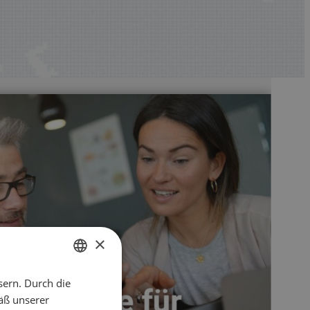
×
sern. Durch die
ENGLISH
äß unserer
CZECH