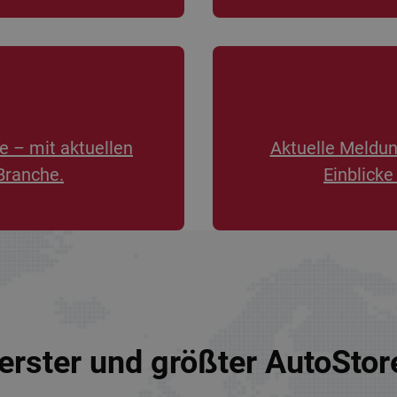
e – mit aktuellen
Aktuelle Meldu
Branche.
Einblicke
erster und größter AutoSto