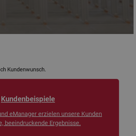
nach Kundenwunsch.
Kundenbeispiele
und eManager erzielen unsere Kunden
, beeindruckende Ergebnisse.