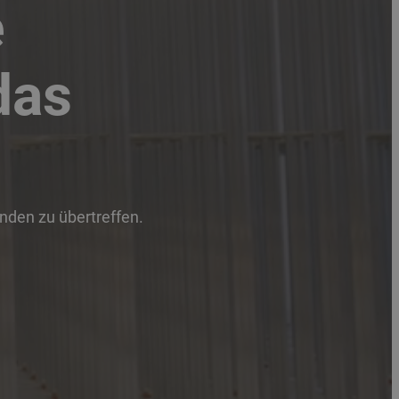
e
das
unden zu übertreffen.