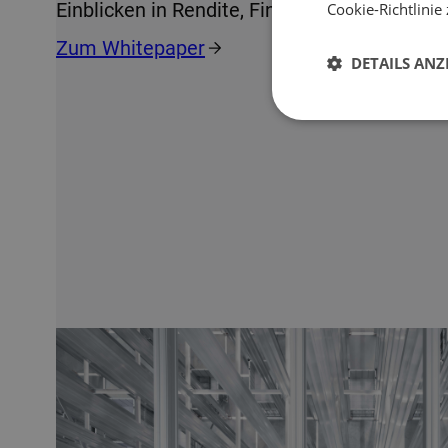
Einblicken in Rendite, Finanzierung und Risi
Cookie-Richtlinie 
Zum Whitepaper
DETAILS ANZ