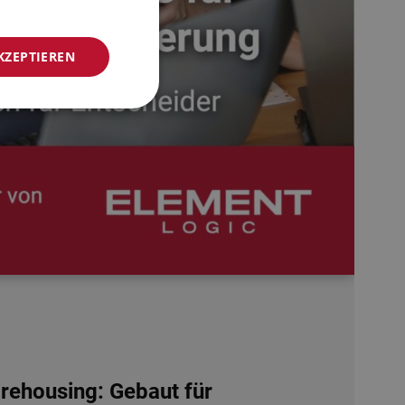
NORWEGIAN
KZEPTIEREN
GERMAN
FRENCH
SWEDISH
DANISH
FINNISH
POLISH
SPANISH
DUTCH
ITALIAN
ENGLISH
NB-NO
ehousing: Gebaut für