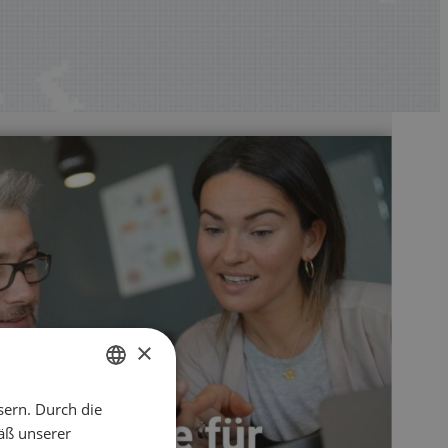
×
sern. Durch die
ENGLISH
äß unserer
CZECH