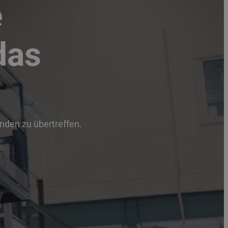
e
das
unden zu übertreffen.