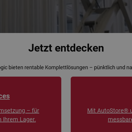
Jetzt entdecken
ogic bieten rentable Komplettlösungen – pünktlich und 
ces
msetzung – für
Mit AutoStore® 
n Ihrem Lager.
messbare