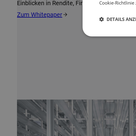
Einblicken in Rendite, Finanzierung und Risi
Cookie-Richtlinie 
Zum Whitepaper
DETAILS ANZ