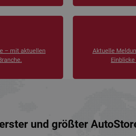
e – mit aktuellen
Aktuelle Meldu
Branche.
Einblicke
erster und größter AutoSto