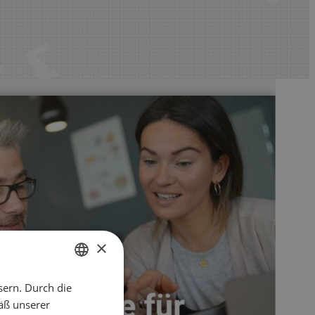
×
sern. Durch die
ENGLISH
äß unserer
CZECH