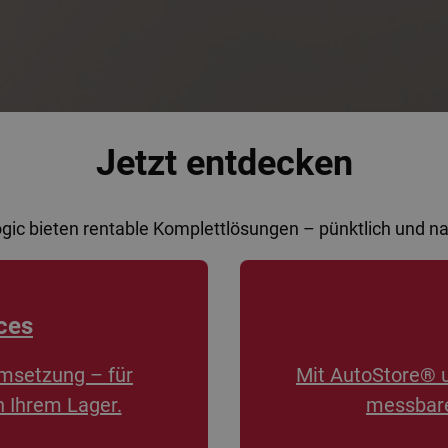
Jetzt entdecken
ogic bieten rentable Komplettlösungen – pünktlich und 
ces
msetzung – für
Mit AutoStore® 
n Ihrem Lager.
messbare