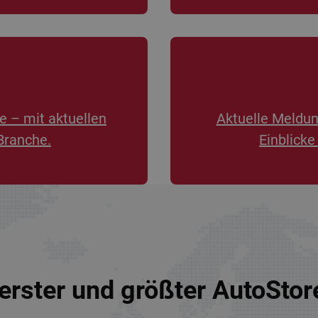
e – mit aktuellen
Aktuelle Meldu
Branche.
Einblicke
erster und größter AutoSto