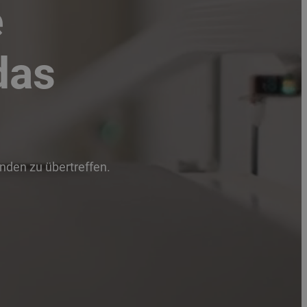
e
das
unden zu übertreffen.