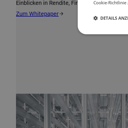
Einblicken in Rendite, Finanzierung und Risi
Cookie-Richtlinie 
Zum Whitepaper
DETAILS ANZ