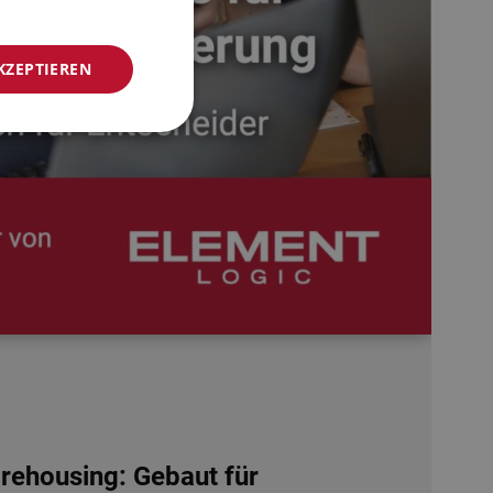
NORWEGIAN
KZEPTIEREN
GERMAN
FRENCH
SWEDISH
DANISH
FINNISH
POLISH
SPANISH
DUTCH
ITALIAN
ENGLISH
NB-NO
ehousing: Gebaut für