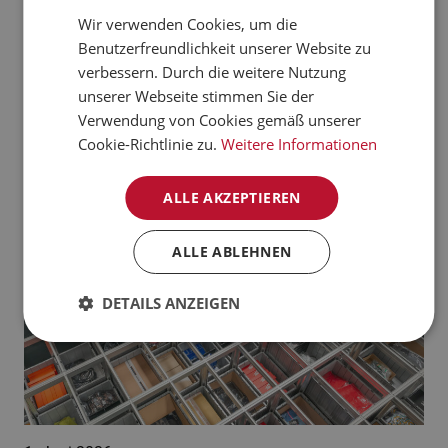
verarbeiten kann.
Wir verwenden Cookies, um die
CZECH
Benutzerfreundlichkeit unserer Website zu
Jetzt mehr erfahren
NORWEGIAN
verbessern. Durch die weitere Nutzung
unserer Webseite stimmen Sie der
GERMAN
Aktuelle News:
Verwendung von Cookies gemäß unserer
FRENCH
Cookie-Richtlinie zu.
Weitere Informationen
SWEDISH
ALLE AKZEPTIEREN
DANISH
FINNISH
ALLE ABLEHNEN
POLISH
DETAILS ANZEIGEN
SPANISH
DUTCH
ITALIAN
ENGLISH
NB-NO