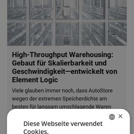
High-Throughput Warehousing:
Gebaut für Skalierbarkeit und
Geschwindigkeit—entwickelt von
Element Logic
Viele glauben immer noch, dass AutoStore
wegen der extremen Speicherdichte am
besten für langsam umschlagende Waren
×
oder kleine Betriebe geeignet ist. Tatsache ist,
Diese Webseite verwendet
dass das System problemlos mehrere
Cookies.
zehntausend Bestellzeilen pro Stunde
ENGLISH